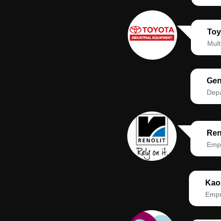
Toy
Mult
Gen
Depa
Ren
Empr
Kao
Empr