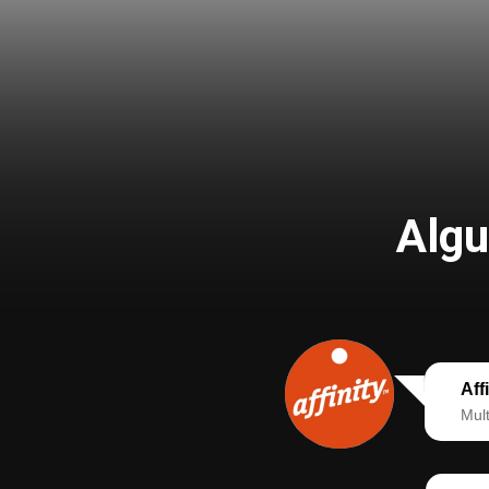
Algu
Aff
Mult