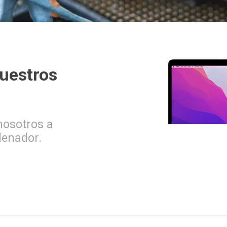
nuestros
nosotros a
denador.