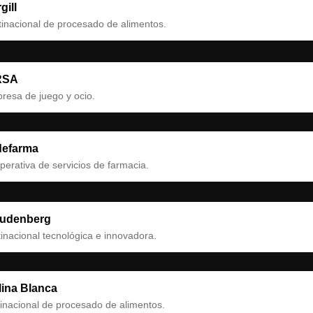
gill
tinacional de procesado de alimentos.
RSA
resa de juego y ocio.
defarma
erativa de servicios de farmacia.
eudenberg
inacional tecnológica e innovadora.
lina Blanca
inacional de procesado de alimentos.