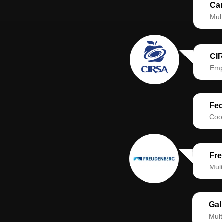
Car
Mul
CI
Emp
Fe
Coop
Fr
Mult
Gal
Mult